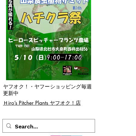
ヤフオク！・ヤフーショッピング毎週
更新中
​Ｈiro’s Pitcher Plants ヤフオク！店