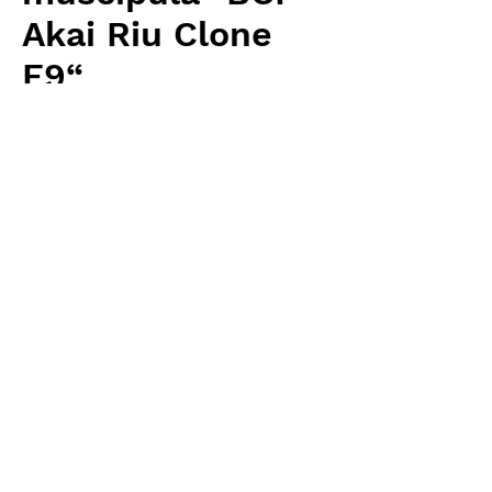
Akai Riu Clone
F9“
Price
¥2,880
Excluding Sales Tax
Quantity
*
Add to Cart
Carnivrous And More 輸入予約苗
Dionaea
お支払方法について