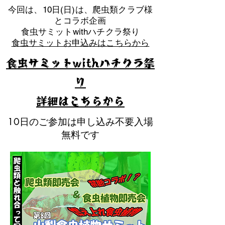
​今回は、10日(日)は、爬虫類クラブ様
とコラボ企画
​食虫サミットwithハチクラ祭り
食虫サミットお申込みはこちらから
食虫サミットwithハチクラ祭
り
​詳細はこちらから
10日のご参加は申し込み不要入場
無料です