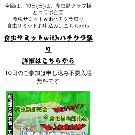
​今回は、10日(日)は、爬虫類クラブ様
とコラボ企画
​食虫サミットwithハチクラ祭り
食虫サミットお申込みはこちらから
食虫サミットwithハチクラ祭
り
​詳細はこちらから
10日のご参加は申し込み不要入場
無料です