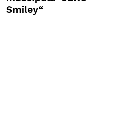
Smiley“
Price
¥12,160
Excluding Sales Tax
Quantity
*
Add to Cart
Carnivrous And More 輸入予約苗
Dionaea
お支払方法について
輸入予約商品の場合には、お支払
返品・返金ポリシー