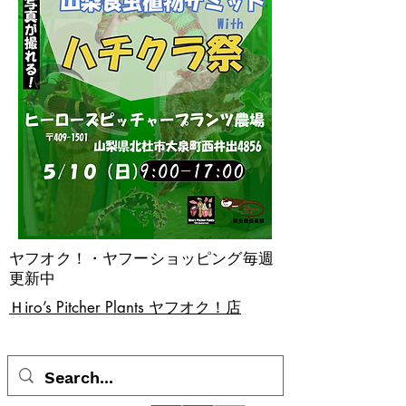
ヤフオク！・ヤフーショッピング毎週
更新中
​Ｈiro’s Pitcher Plants ヤフオク！店