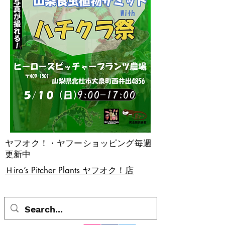
ヤフオク！・ヤフーショッピング毎週
更新中
​Ｈiro’s Pitcher Plants ヤフオク！店