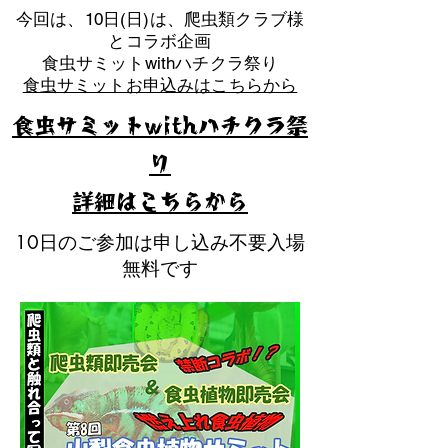
​今回は、10日(日)は、爬虫類クラブ様
とコラボ企画
​食虫サミットwithハチクラ祭り
食虫サミットお申込みはこちらから
食虫サミットwithハチクラ祭
り
​詳細はこちらから
10日のご参加は申し込み不要入場
無料です