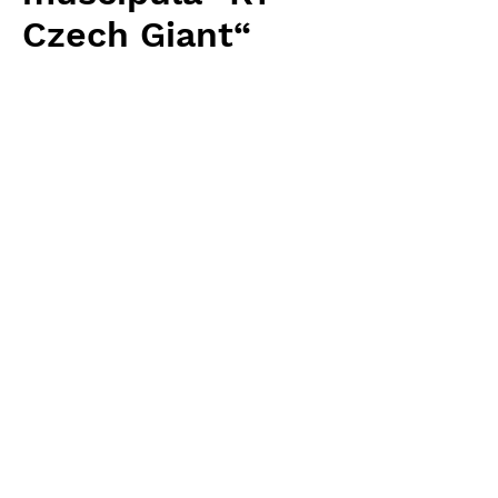
Czech Giant“
Price
¥3,840
Excluding Sales Tax
Quantity
*
Add to Cart
Carnivrous And More 輸入予約苗
Dionaea
お支払方法について
輸入予約商品の場合には、お支払
返品・返金ポリシー