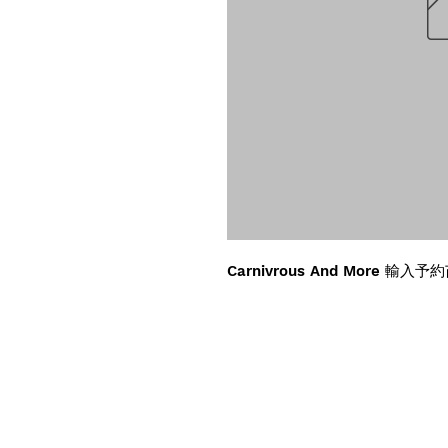
Carnivrous And More 輸入予約