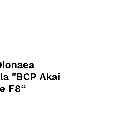
Dionaea
la "BCP Akai
e F8“
ce
x