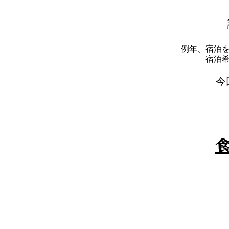
例年、宿泊
​宿
​