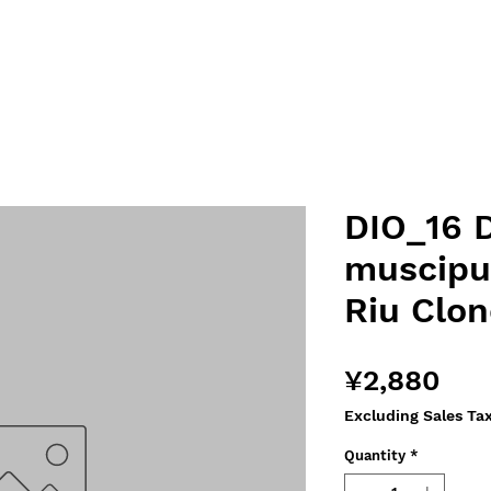
DIO_16 
muscipu
Riu Clon
Pri
¥2,880
Excluding Sales Ta
Quantity
*