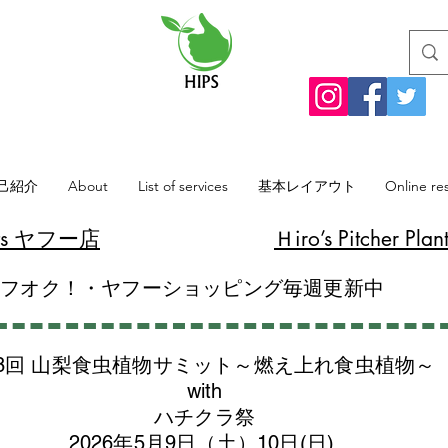
己紹介
About
List of services
基本レイアウト
Online re
lants ヤフー店
​Ｈiro’s Pitcher
ヤフオク！・ヤフーショッピング毎週更新中
8回 山梨食虫植物サミット～燃え上れ食虫植物～
with
​ハチクラ祭
2026年5月9日（土）10日(日)