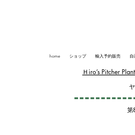
home
ショップ
輸入予約販売
自
​Ｈiro’s Pitcher P
第