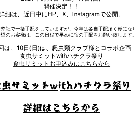
​開催決定！！
詳細は、近日中にHP、X、Instagramで公開。
を弊社で一括手配をしていますが、今年は各自手配頂く形にな
泊希望のお客様は、この日程で早めに宿の手配をお願い致します
今回は、10日(日)は、爬虫類クラブ様とコラボ企画
​食虫サミットwithハチクラ祭り
食虫サミットお申込みはこちらから
食虫サミットwithハチクラ祭り
​詳細はこちらから