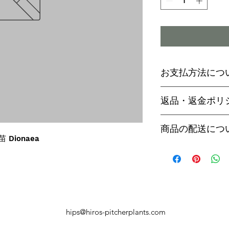
お支払方法につ
輸入予約商品の
返品・返金ポリ
わらず必ず
代金
paypal決済
ご予約後は、受
商品の配送につ
paypalご利
セル出来ません
苗 Dionaea
商品入荷次第、p
商品入荷までに
ヤマト運輸でお
内致します。
遅い場合で3～
【商品発送のタ
います。
輸入予約商品は
万が一運送時の
ん
う商品が到着の
商品入荷が近く
hips@hiros-pitcherplants.com
り替えさせてい
絡いたしますの