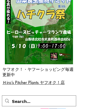
ヤフオク！・ヤフーショッピング毎週
更新中
​Ｈiro’s Pitcher Plants ヤフオク！店