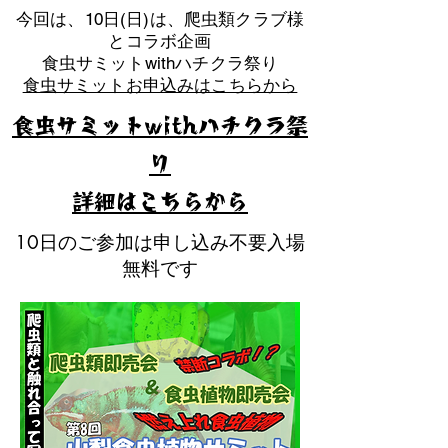
​今回は、10日(日)は、爬虫類クラブ様
とコラボ企画
​食虫サミットwithハチクラ祭り
食虫サミットお申込みはこちらから
食虫サミットwithハチクラ祭
り
​詳細はこちらから
10日のご参加は申し込み不要入場
無料です