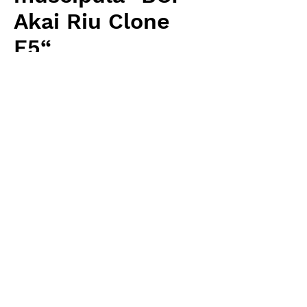
Akai Riu Clone
F5“
Price
¥3,200
Excluding Sales Tax
Quantity
*
Add to Cart
Carnivrous And More 輸入予約苗
Dionaea
お支払方法について