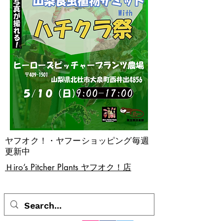
ヤフオク！・ヤフーショッピング毎週
更新中
​Ｈiro’s Pitcher Plants ヤフオク！店