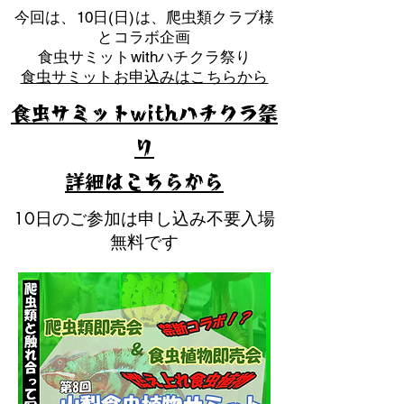
​今回は、10日(日)は、爬虫類クラブ様
とコラボ企画
​食虫サミットwithハチクラ祭り
食虫サミットお申込みはこちらから
食虫サミットwithハチクラ祭
り
​詳細はこちらから
10日のご参加は申し込み不要入場
無料です