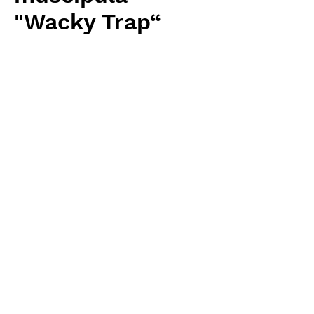
"Wacky Trap“
Price
¥3,840
Excluding Sales Tax
Quantity
*
Add to Cart
Carnivrous And More 輸入予約苗
Dionaea
お支払方法について
輸入予約商品の場合には、お支払
返品・返金ポリシー