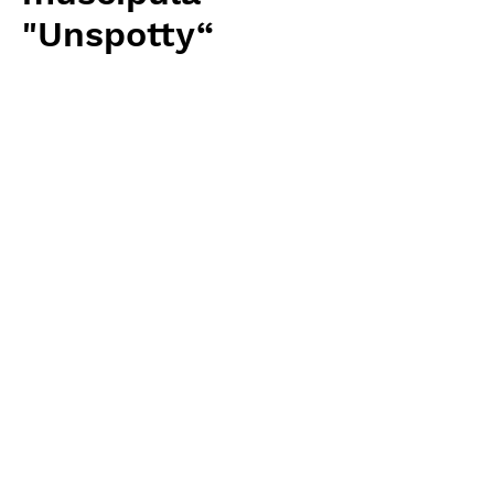
"Unspotty“
Price
¥2,880
Excluding Sales Tax
Quantity
*
Add to Cart
Carnivrous And More 輸入予約苗
Dionaea
お支払方法について
輸入予約商品の場合には、お支払
返品・返金ポリシー