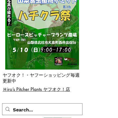
ヤフオク！・ヤフーショッピング毎週
更新中
​Ｈiro’s Pitcher Plants ヤフオク！店