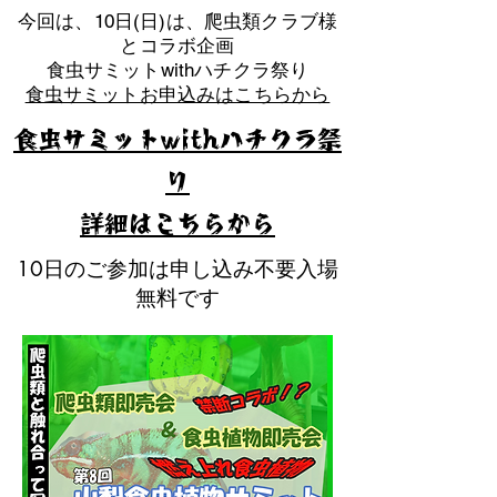
​今回は、10日(日)は、爬虫類クラブ様
とコラボ企画
​食虫サミットwithハチクラ祭り
食虫サミットお申込みはこちらから
食虫サミットwithハチクラ祭
り
​詳細はこちらから
10日のご参加は申し込み不要入場
無料です