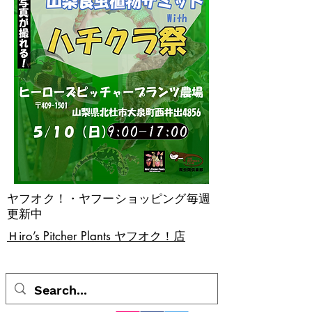
ヤフオク！・ヤフーショッピング毎週
更新中
​Ｈiro’s Pitcher Plants ヤフオク！店