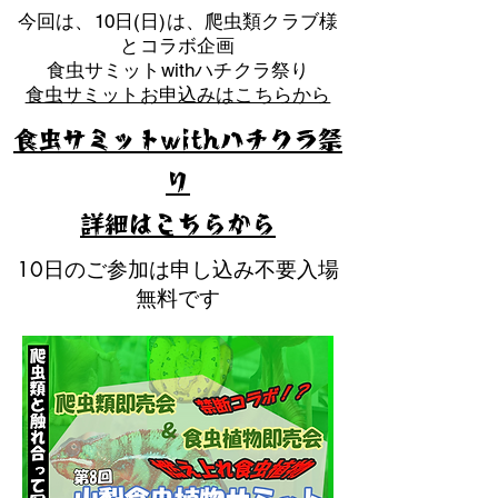
​今回は、10日(日)は、爬虫類クラブ様
とコラボ企画
​食虫サミットwithハチクラ祭り
食虫サミットお申込みはこちらから
食虫サミットwithハチクラ祭
り
​詳細はこちらから
10日のご参加は申し込み不要入場
無料です