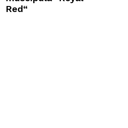
Red“
Price
¥3,840
Excluding Sales Tax
Quantity
*
Add to Cart
Carnivrous And More 輸入予約苗
Dionaea
お支払方法について
輸入予約商品の場合には、お支払
返品・返金ポリシー