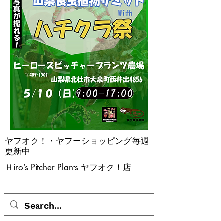
ヤフオク！・ヤフーショッピング毎週
更新中
​Ｈiro’s Pitcher Plants ヤフオク！店