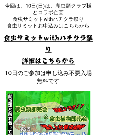
​今回は、10日(日)は、爬虫類クラブ様
とコラボ企画
​食虫サミットwithハチクラ祭り
食虫サミットお申込みはこちらから
食虫サミットwithハチクラ祭
り
​詳細はこちらから
10日のご参加は申し込み不要入場
無料です