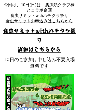
​今回は、10日(日)は、爬虫類クラブ様
とコラボ企画
​食虫サミットwithハチクラ祭り
食虫サミットお申込みはこちらから
食虫サミットwithハチクラ祭
り
​詳細はこちらから
10日のご参加は申し込み不要入場
無料です