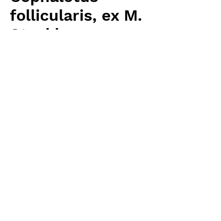
follicularis, ex M.
Stockl
Price
¥12,160
Excluding Sales Tax
Quantity
*
Add to Cart
Carnivrous And More 輸入予約苗 other
お支払方法について
輸入予約商品の場合には、お支払