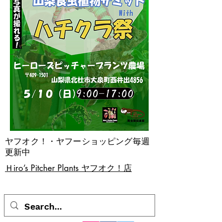
ヤフオク！・ヤフーショッピング毎週
更新中
​Ｈiro’s Pitcher Plants ヤフオク！店