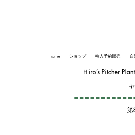
home
ショップ
輸入予約販売
自
​Ｈiro’s Pitcher P
第