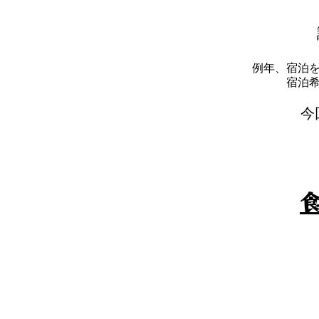
例年、宿泊
​宿
​