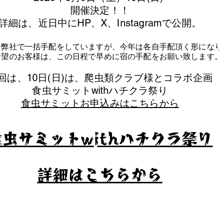
​開催決定！！
詳細は、近日中にHP、X、Instagramで公開。
を弊社で一括手配をしていますが、今年は各自手配頂く形にな
泊希望のお客様は、この日程で早めに宿の手配をお願い致します
今回は、10日(日)は、爬虫類クラブ様とコラボ企画
​食虫サミットwithハチクラ祭り
食虫サミットお申込みはこちらから
食虫サミットwithハチクラ祭り
​詳細はこちらから