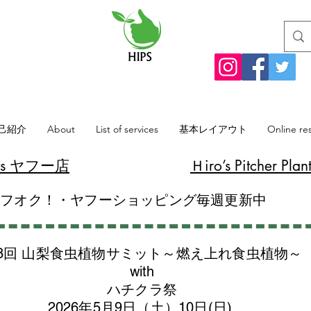
己紹介
About
List of services
基本レイアウト
Online re
lants ヤフー店
​Ｈiro’s Pitcher
ヤフオク！・ヤフーショッピング毎週更新中
8回 山梨食虫植物サミット～燃え上れ食虫植物～
with
​ハチクラ祭
2026年5月9日（土）10日(日)