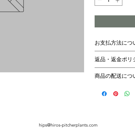
お支払方法につ
輸入予約商品の
返品・返金ポリ
わらず必ず
代金
paypal決済
ご予約後は、受
商品の配送につ
paypalご利
セル出来ません
商品入荷次第、p
商品入荷までに
ヤマト運輸でお
内致します。
遅い場合で3～
【商品発送のタ
います。
輸入予約商品は
万が一運送時の
ん
う商品が到着の
商品入荷が近く
hips@hiros-pitcherplants.com
り替えさせてい
絡いたしますの