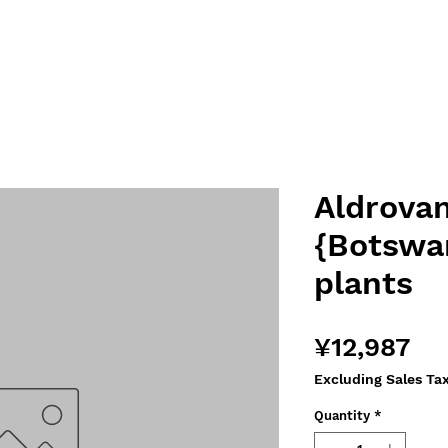
Aldrovan
{Botswan
plants
Pri
¥12,987
Excluding Sales Ta
Quantity
*