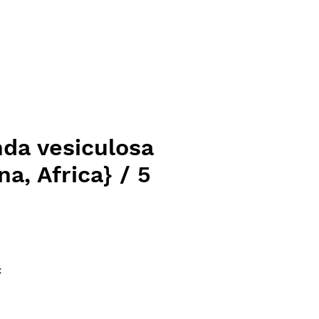
da vesiculosa
a, Africa} / 5
ce
x