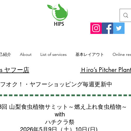
己紹介
About
List of services
基本レイアウト
Online re
lants ヤフー店
​Ｈiro’s Pitcher
ヤフオク！・ヤフーショッピング毎週更新中
8回 山梨食虫植物サミット～燃え上れ食虫植物～
with
​ハチクラ祭
2026年5月9日（土）10日(日)