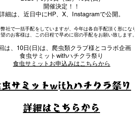
​開催決定！！
詳細は、近日中にHP、X、Instagramで公開。
を弊社で一括手配をしていますが、今年は各自手配頂く形にな
泊希望のお客様は、この日程で早めに宿の手配をお願い致します
今回は、10日(日)は、爬虫類クラブ様とコラボ企画
​食虫サミットwithハチクラ祭り
食虫サミットお申込みはこちらから
食虫サミットwithハチクラ祭り
​詳細はこちらから