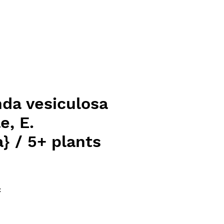
da vesiculosa
e, E.
a} / 5+ plants
ce
x