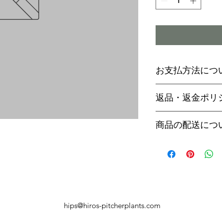
お支払方法につ
輸入予約商品の
返品・返金ポリ
わらず必ず
代金
paypal決済
ご予約後は、受
商品の配送につ
paypalご利
セル出来ません
商品入荷次第、p
商品入荷までに
ヤマト運輸でお
内致します。
遅い場合で3～
【商品発送のタ
います。
輸入予約商品は
万が一運送時の
ん
う商品が到着の
商品入荷が近く
hips@hiros-pitcherplants.com
り替えさせてい
絡いたしますの