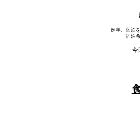
例年、宿泊
​宿
​