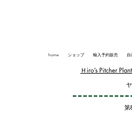
home
ショップ
輸入予約販売
自
​Ｈiro’s Pitcher P
第