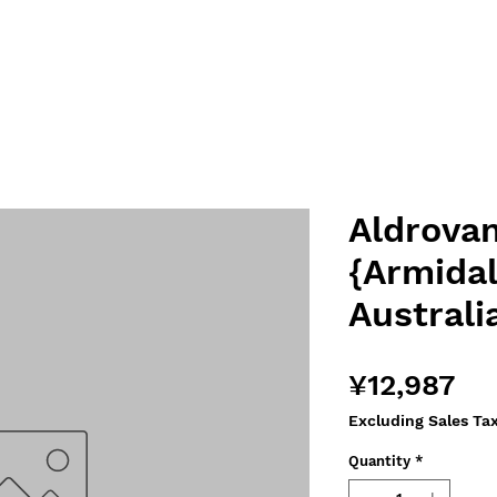
Aldrovan
{Armidal
Australi
Pri
¥12,987
Excluding Sales Ta
Quantity
*