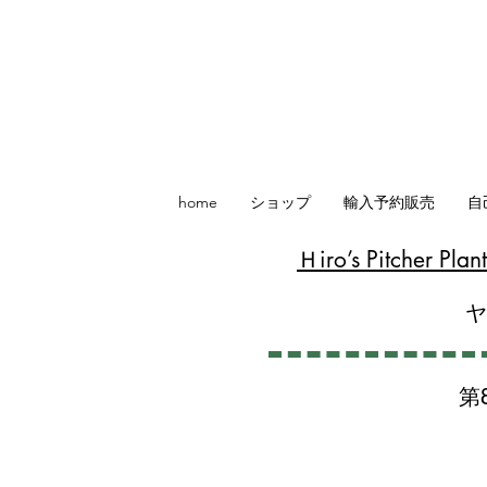
home
ショップ
輸入予約販売
自
​Ｈiro’s Pitcher P
第