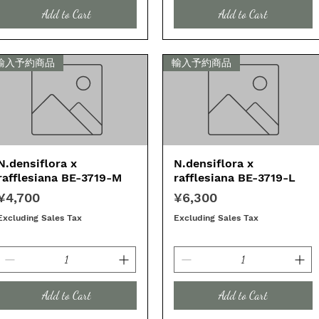
Add to Cart
Add to Cart
輸入予約商品
輸入予約商品
N.densiflora x
Quick View
N.densiflora x
Quick View
rafflesiana BE-3719-M
rafflesiana BE-3719-L
Price
Price
¥4,700
¥6,300
Excluding Sales Tax
Excluding Sales Tax
Add to Cart
Add to Cart