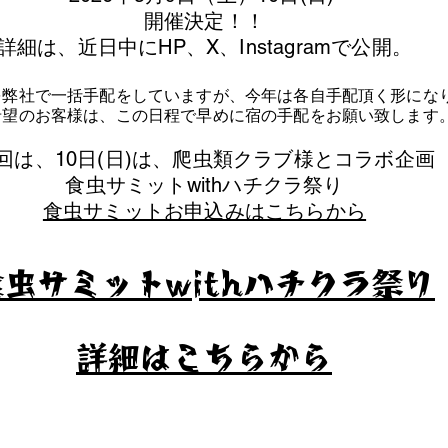
​開催決定！！
詳細は、近日中にHP、X、Instagramで公開。
を弊社で一括手配をしていますが、今年は各自手配頂く形にな
泊希望のお客様は、この日程で早めに宿の手配をお願い致します
今回は、10日(日)は、爬虫類クラブ様とコラボ企画
​食虫サミットwithハチクラ祭り
食虫サミットお申込みはこちらから
食虫サミットwithハチクラ祭り
​詳細はこちらから