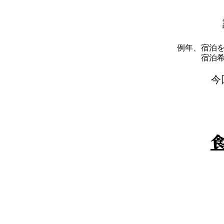
例年、宿泊
​宿
​