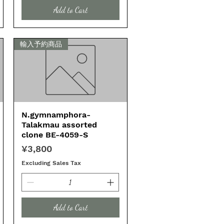
Add to Cart
輸入予約商品
N.gymnamphora-
Quick View
Talakmau assorted
clone BE-4059-S
Price
¥3,800
Excluding Sales Tax
Add to Cart