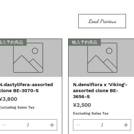
Load Previous
輸入予約商品
輸入予約商品
N.dactylifera-assorted
Quick View
N.densiflora x 'Viking'-
Quick View
clone BE-3070-S
assorted clone BE-
3656-S
Price
¥3,800
Price
¥2,500
Excluding Sales Tax
Excluding Sales Tax