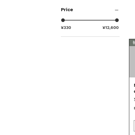
Price
¥330
¥12,600