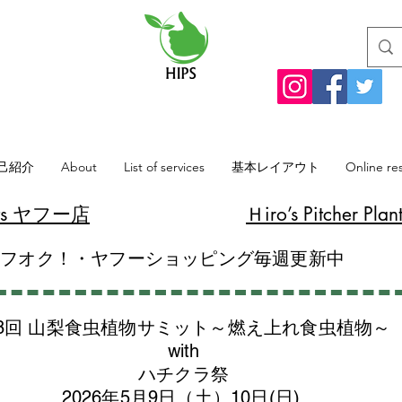
己紹介
About
List of services
基本レイアウト
Online re
lants ヤフー店
​Ｈiro’s Pitcher
ヤフオク！・ヤフーショッピング毎週更新中
8回 山梨食虫植物サミット～燃え上れ食虫植物～
with
​ハチクラ祭
2026年5月9日（土）10日(日)