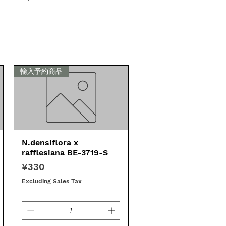
輸入予約商品
N.densiflora x
Quick View
rafflesiana BE-3719-S
Price
¥330
Excluding Sales Tax