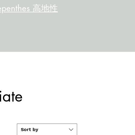
epenthes 高地性
iate
Sort by