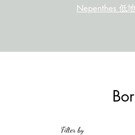
Nepenthes 低
Bor
Filter by