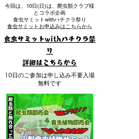
​今回は、10日(日)は、爬虫類クラブ様
とコラボ企画
​食虫サミットwithハチクラ祭り
食虫サミットお申込みはこちらから
食虫サミットwithハチクラ祭
り
​詳細はこちらから
10日のご参加は申し込み不要入場
無料です