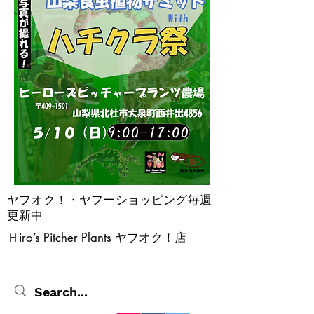
ヤフオク！・ヤフーショッピング毎週
更新中
​Ｈiro’s Pitcher Plants ヤフオク！店