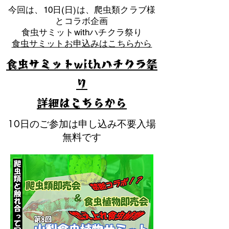
​今回は、10日(日)は、爬虫類クラブ様
とコラボ企画
​食虫サミットwithハチクラ祭り
食虫サミットお申込みはこちらから
食虫サミットwithハチクラ祭
り
​詳細はこちらから
10日のご参加は申し込み不要入場
無料です