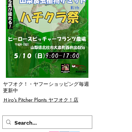
ヤフオク！・ヤフーショッピング毎週
更新中
​Ｈiro’s Pitcher Plants ヤフオク！店