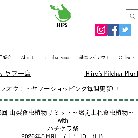
己紹介
About
List of services
基本レイアウト
Online re
lants ヤフー店
​Ｈiro’s Pitcher
ヤフオク！・ヤフーショッピング毎週更新中
8回 山梨食虫植物サミット～燃え上れ食虫植物～
with
​ハチクラ祭
2026年5月9日（土）10日(日)