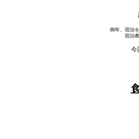
例年、宿泊
​宿
​