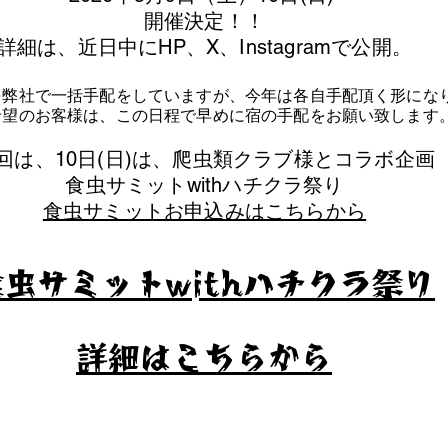
​開催決定！！
詳細は、近日中にHP、X、Instagramで公開。
を弊社で一括手配をしていますが、今年は各自手配頂く形にな
泊希望のお客様は、この日程で早めに宿の手配をお願い致します
今回は、10日(日)は、爬虫類クラブ様とコラボ企画
​食虫サミットwithハチクラ祭り
食虫サミットお申込みはこちらから
食虫サミットwithハチクラ祭り
​詳細はこちらから