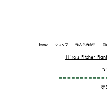
home
ショップ
輸入予約販売
自
​Ｈiro’s Pitcher P
第