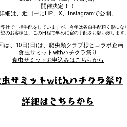
​開催決定！！
詳細は、近日中にHP、X、Instagramで公開。
を弊社で一括手配をしていますが、今年は各自手配頂く形にな
泊希望のお客様は、この日程で早めに宿の手配をお願い致します
今回は、10日(日)は、爬虫類クラブ様とコラボ企画
​食虫サミットwithハチクラ祭り
食虫サミットお申込みはこちらから
食虫サミットwithハチクラ祭り
​詳細はこちらから