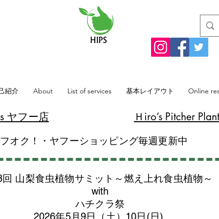
己紹介
About
List of services
基本レイアウト
Online re
lants ヤフー店
​Ｈiro’s Pitcher
ヤフオク！・ヤフーショッピング毎週更新中
8回 山梨食虫植物サミット～燃え上れ食虫植物～
with
​ハチクラ祭
2026年5月9日（土）10日(日)