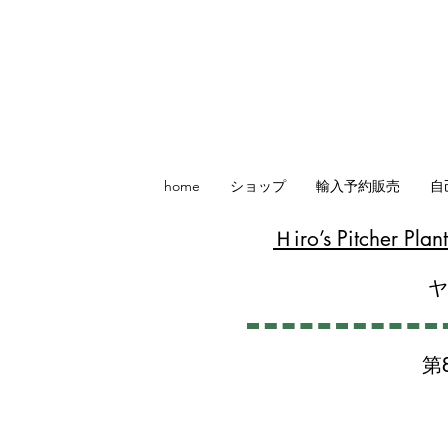
home
ショップ
輸入予約販売
自
​Ｈiro’s Pitcher P
第