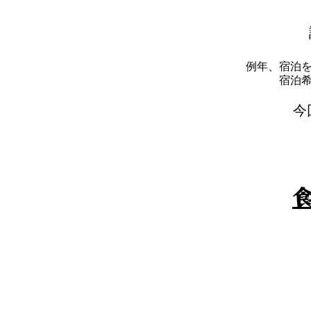
例年、宿泊
​宿
​