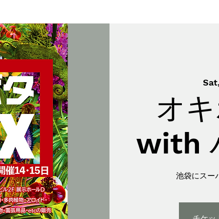
Sat
オキ
wit
池袋にスー
チケッ