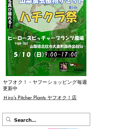
ヤフオク！・ヤフーショッピング毎週
更新中
​Ｈiro’s Pitcher Plants ヤフオク！店