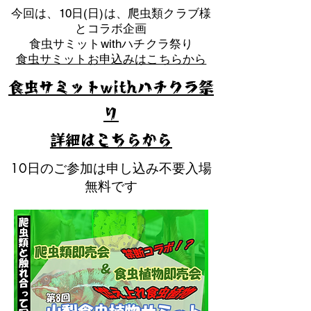
​今回は、10日(日)は、爬虫類クラブ様
とコラボ企画
​食虫サミットwithハチクラ祭り
食虫サミットお申込みはこちらから
食虫サミットwithハチクラ祭
り
​詳細はこちらから
10日のご参加は申し込み不要入場
無料です