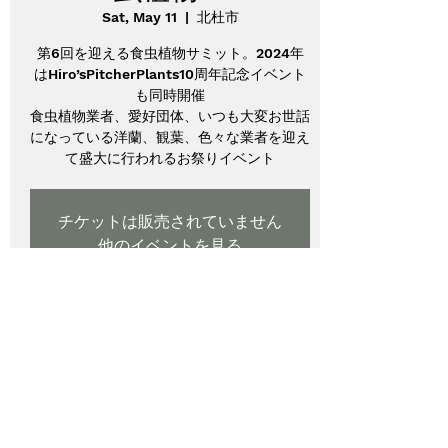
Sat, May 11
  |  
北杜市
第6回を迎える食虫植物サミット。2024年
はHiro’sPitcherPlants10周年記念イベント
も同時開催
食虫植物業者、愛好団体、いつも大変お世話
になっている洋蘭、観葉、色々な業者を迎え
て盛大に行われるお祭りイベント
チケットは販売されていません
他のイベントを見る
Time & Location
May 11, 2024, 10:00 AM – May 12, 2024,
12:00 PM
北杜市, 日本、〒409-1501 山梨県北杜市大
泉町西井出４８５６