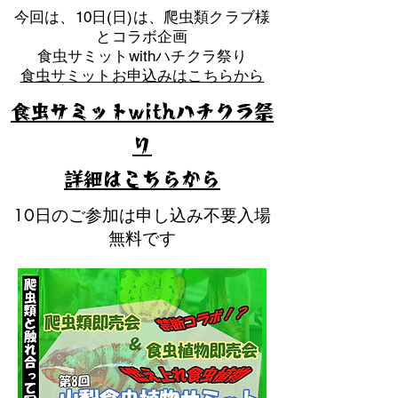
​今回は、10日(日)は、爬虫類クラブ様
とコラボ企画
​食虫サミットwithハチクラ祭り
食虫サミットお申込みはこちらから
食虫サミットwithハチクラ祭
り
​詳細はこちらから
10日のご参加は申し込み不要入場
無料です