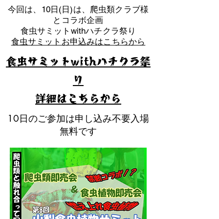
​今回は、10日(日)は、爬虫類クラブ様
とコラボ企画
​食虫サミットwithハチクラ祭り
食虫サミットお申込みはこちらから
食虫サミットwithハチクラ祭
り
​詳細はこちらから
10日のご参加は申し込み不要入場
無料です