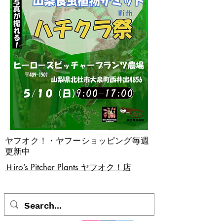
ヤフオク！・ヤフーショッピング毎週
更新中
​Ｈiro’s Pitcher Plants ヤフオク！店