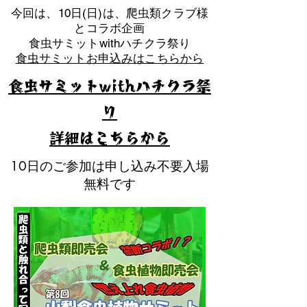
​今回は、10日(日)は、爬虫類クラブ様
とコラボ企画
​食虫サミットwithハチクラ祭り
食虫サミットお申込みはこちらから
食虫サミットwithハチクラ祭
り
​詳細はこちらから
10日のご参加は申し込み不要入場
無料です