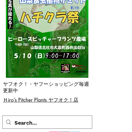
ヤフオク！・ヤフーショッピング毎週
更新中
​Ｈiro’s Pitcher Plants ヤフオク！店