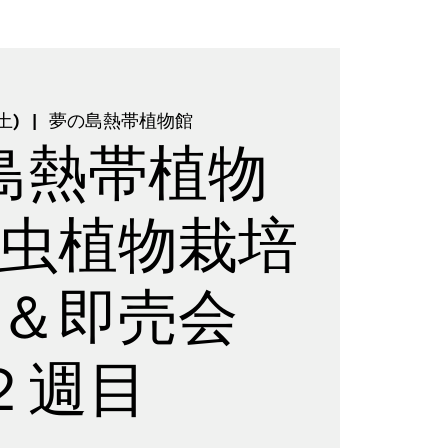
土)
  |  
夢の島熱帯植物館
島熱帯植物
虫植物栽培
会＆即売会
２週目