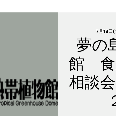
7月18日(
夢の
館 食
相談