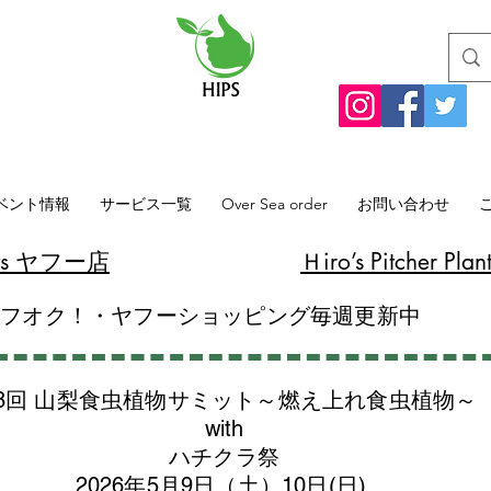
ベント情報
サービス一覧
Over Sea order
お問い合わせ
lants ヤフー店
​Ｈiro’s Pitcher
ヤフオク！・ヤフーショッピング毎週更新中
8回 山梨食虫植物サミット～燃え上れ食虫植物～
with
​ハチクラ祭
2026年5月9日（土）10日(日)