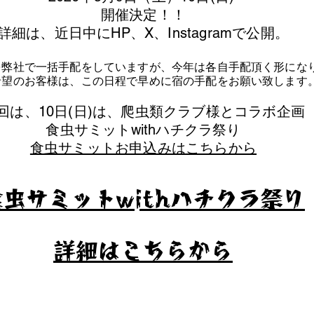
​開催決定！！
詳細は、近日中にHP、X、Instagramで公開。
を弊社で一括手配をしていますが、今年は各自手配頂く形にな
泊希望のお客様は、この日程で早めに宿の手配をお願い致します
今回は、10日(日)は、爬虫類クラブ様とコラボ企画
​食虫サミットwithハチクラ祭り
食虫サミットお申込みはこちらから
食虫サミットwithハチクラ祭り
​詳細はこちらから