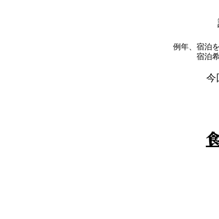
例年、宿泊
​宿
​