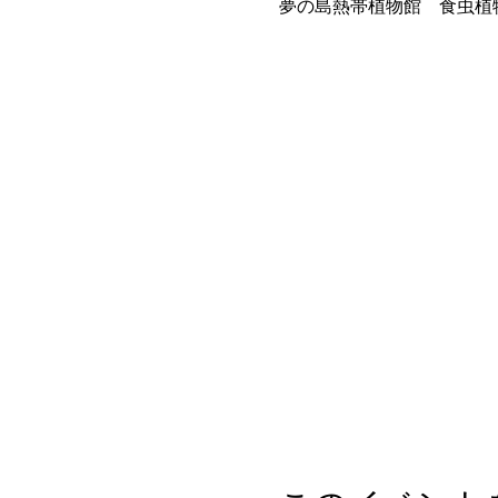
夢の島熱帯植物館　食虫植