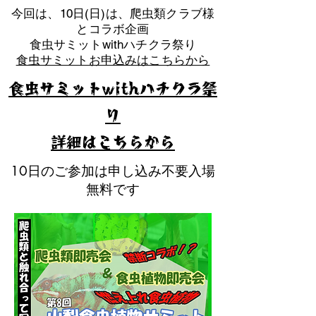
​今回は、10日(日)は、爬虫類クラブ様
とコラボ企画
​食虫サミットwithハチクラ祭り
食虫サミットお申込みはこちらから
食虫サミットwithハチクラ祭
り
​詳細はこちらから
10日のご参加は申し込み不要入場
無料です