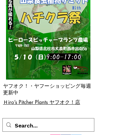
ヤフオク！・ヤフーショッピング毎週
更新中
​Ｈiro’s Pitcher Plants ヤフオク！店