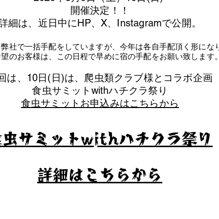
​開催決定！！
詳細は、近日中にHP、X、Instagramで公開。
を弊社で一括手配をしていますが、今年は各自手配頂く形にな
泊希望のお客様は、この日程で早めに宿の手配をお願い致します
今回は、10日(日)は、爬虫類クラブ様とコラボ企画
​食虫サミットwithハチクラ祭り
食虫サミットお申込みはこちらから
食虫サミットwithハチクラ祭り
​詳細はこちらから