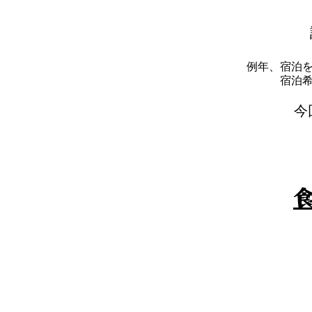
例年、宿泊
​宿
​