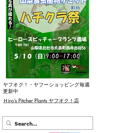
ヤフオク！・ヤフーショッピング毎週
更新中
​Ｈiro’s Pitcher Plants ヤフオク！店