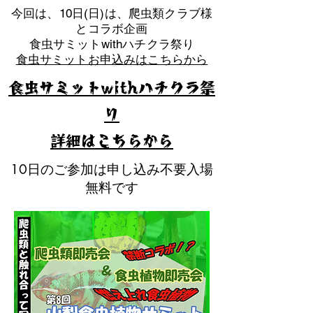
​今回は、10日(日)は、爬虫類クラブ様
とコラボ企画
​食虫サミットwithハチクラ祭り
食虫サミットお申込みはこちらから
食虫サミットwithハチクラ祭
り
​詳細はこちらから
10日のご参加は申し込み不要入場
無料です