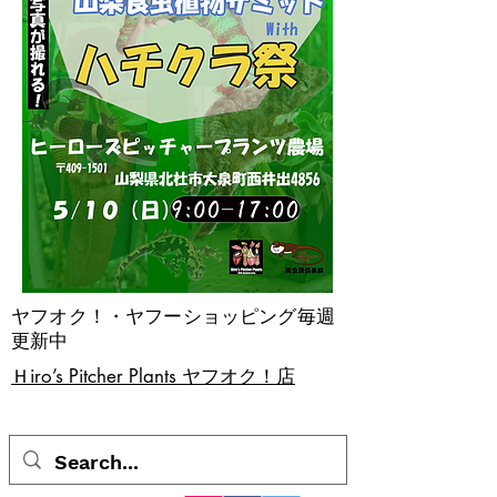
ヤフオク！・ヤフーショッピング毎週
更新中
​Ｈiro’s Pitcher Plants ヤフオク！店