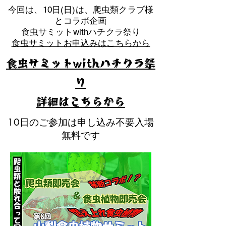
​今回は、10日(日)は、爬虫類クラブ様
とコラボ企画
​食虫サミットwithハチクラ祭り
食虫サミットお申込みはこちらから
食虫サミットwithハチクラ祭
り
​詳細はこちらから
10日のご参加は申し込み不要入場
無料です