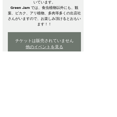
いています。
Green Jam では、食虫植物以外にも、観
葉、ビカク、アリ植物、多肉等多くの出店社
さんがいますので、お楽しみ頂けるとおもい
ます！！
チケットは販売されていません
他のイベントを見る
日時・場所
2024年8月31日 10:00 – 2024年9月01日
17:00
大阪市, 日本、〒570-0043 大阪府大阪市鶴
見区緑地公園旧大枝２−１６３
イベントについて