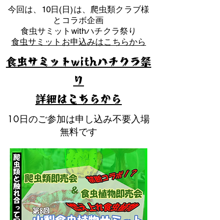
​今回は、10日(日)は、爬虫類クラブ様
とコラボ企画
​食虫サミットwithハチクラ祭り
食虫サミットお申込みはこちらから
食虫サミットwithハチクラ祭
り
​詳細はこちらから
10日のご参加は申し込み不要入場
無料です