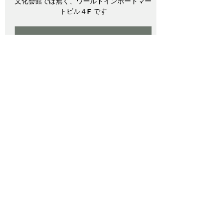
文化会館では無く、ワールドインポートマー
トビル４F です
チケットは販売されていません
他のイベントを見る
日時・場所
2025年4月17日 10:00 – 2025年4月20日
15:00
豊島区, 日本、〒170-8630 東京都豊島区東
池袋３丁目１−３ サンシャインシティ 赤エ
リア
イベントについて
オキボタinサンシャインシティー
食虫植物も沢山出店します