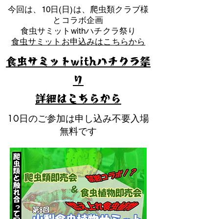
​今回は、10日(日)は、爬虫類クラブ様
とコラボ企画
​食虫サミットwithハチクラ祭り
食虫サミットお申込みはこちらから
食虫サミットwithハチクラ祭
り
​詳細はこちらから
10日のご参加は申し込み不要入場
無料です