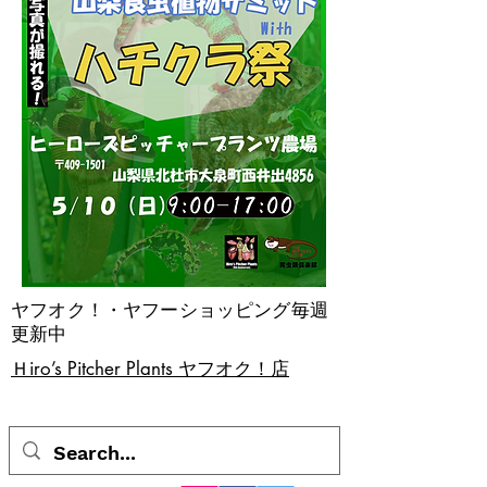
ヤフオク！・ヤフーショッピング毎週
更新中
​Ｈiro’s Pitcher Plants ヤフオク！店