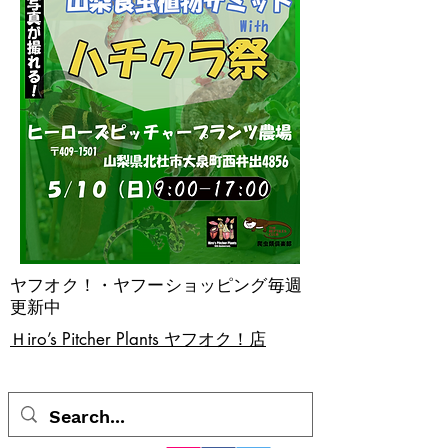
ヤフオク！・ヤフーショッピング毎週
更新中
​Ｈiro’s Pitcher Plants ヤフオク！店