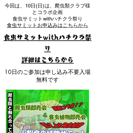
​今回は、10日(日)は、爬虫類クラブ様
とコラボ企画
​食虫サミットwithハチクラ祭り
食虫サミットお申込みはこちらから
食虫サミットwithハチクラ祭
り
​詳細はこちらから
10日のご参加は申し込み不要入場
無料です