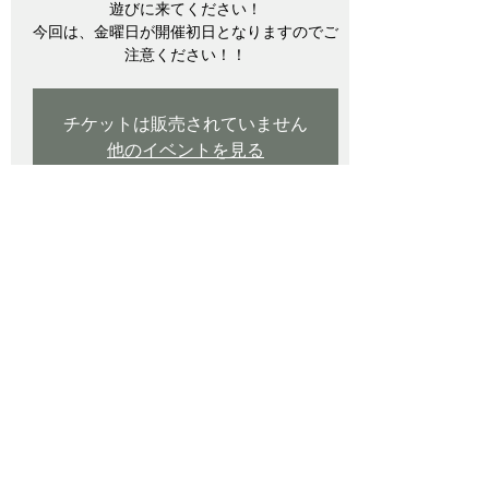
遊びに来てください！
今回は、金曜日が開催初日となりますのでご
注意ください！！
チケットは販売されていません
他のイベントを見る
日時・場所
2024年9月20日 10:00 – 2024年9月23日
15:00
豊島区, 日本、〒170-8630 東京都豊島区東
池袋３丁目１−４ サンシャインシティ 青エ
リア
イベントについて
9月はサンシャインでオキボタ。