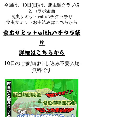
​今回は、10日(日)は、爬虫類クラブ様
とコラボ企画
​食虫サミットwithハチクラ祭り
食虫サミットお申込みはこちらから
食虫サミットwithハチクラ祭
り
​詳細はこちらから
10日のご参加は申し込み不要入場
無料です