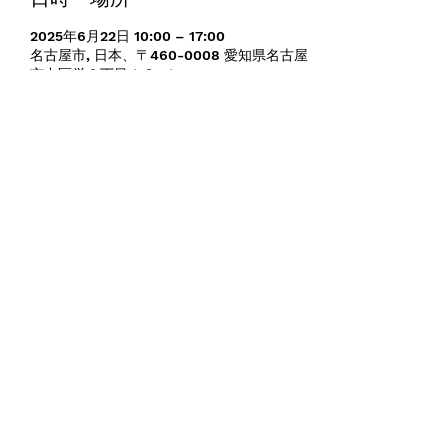
2025年6月22日 10:00 – 17:00
名古屋市, 日本、〒460-0008 愛知県名古屋
市中区栄３丁目１８−１
イベントについて
東海地方を代表するビザールプランツの祭
典、「樹祭」が、「樹祭 Plants JAM」とし
て名古屋のど真ん中、アートの中心、ナディ
アパークで開催！
ビザールプランツ（珍しい観葉植物）と、ア
ンビエントミュージックを融合（JAM）さ
せたこのイベントには、圧倒的な人気を誇る
カリスマショップが一挙に勢ぞろい！
さらに音楽面ではKAITOの出演も決定！植物
と音楽で、毎日の生活にほっとリラックスで
きる時間と空間をご提供します。