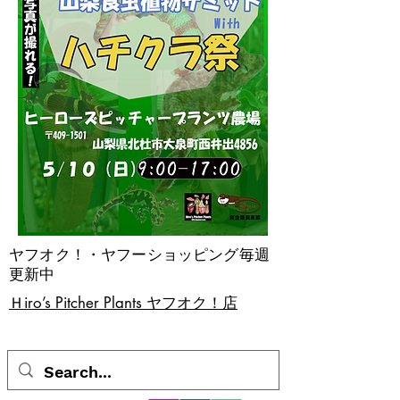
ヤフオク！・ヤフーショッピング毎週
更新中
​Ｈiro’s Pitcher Plants ヤフオク！店