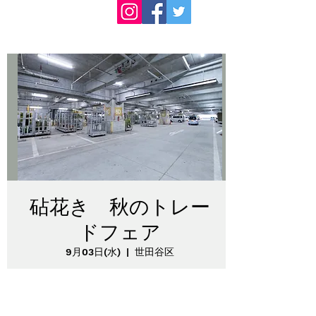
砧花き 秋のトレー
ドフェア
9月03日(水)
  |  
世田谷区
砧花き買参人向けの商談会になります。
一般の方は入場出来ませんのでご注意くださ
い。