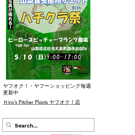
ヤフオク！・ヤフーショッピング毎週
更新中
​Ｈiro’s Pitcher Plants ヤフオク！店