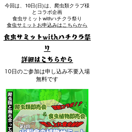
​今回は、10日(日)は、爬虫類クラブ様
とコラボ企画
​食虫サミットwithハチクラ祭り
食虫サミットお申込みはこちらから
食虫サミットwithハチクラ祭
り
​詳細はこちらから
10日のご参加は申し込み不要入場
無料です