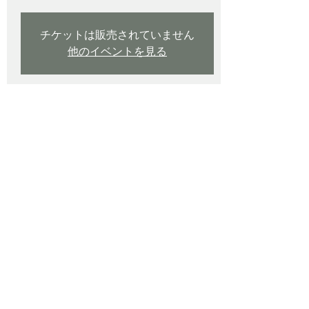
チケットは販売されていません
他のイベントを見る
日時・場所
2024年5月25日 9:40 – 2024年5月26日
17:00
神戸市, 日本、〒650-0044 兵庫県神戸市中
央区東川崎町１丁目２−２
イベントについて
催事名 : 第四回 天下一植物界 in HDC神戸
✓ 開催日時 : 2024年 05月18-19日 & 25-26
日
✓ 会場 : HDC神戸
✓ 企画・運営 : BBB （BORDER BREAK 