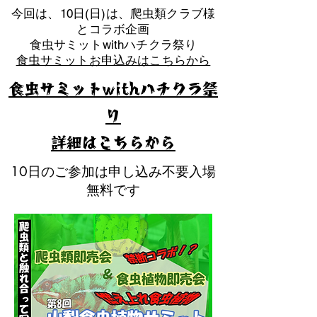
​今回は、10日(日)は、爬虫類クラブ様
とコラボ企画
​食虫サミットwithハチクラ祭り
食虫サミットお申込みはこちらから
食虫サミットwithハチクラ祭
り
​詳細はこちらから
10日のご参加は申し込み不要入場
無料です