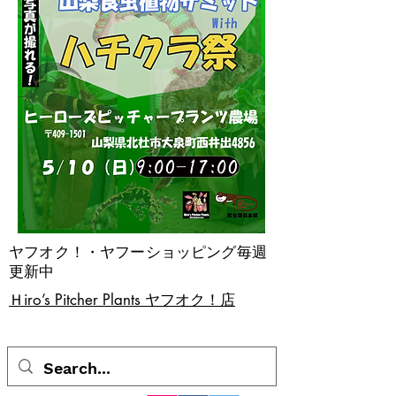
ヤフオク！・ヤフーショッピング毎週
更新中
​Ｈiro’s Pitcher Plants ヤフオク！店