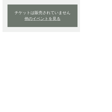
チケットは販売されていません
他のイベントを見る
日時・場所
2024年7月06日 9:00 – 2024年7月07日
15:00
すいとぴあ江南, 日本、〒483-8007 愛知県
江南市草井町西２００
イベントについて
第1回　ど真ん中宴～直球植物～
詳細は公式インスタグラムで！！
ど真ん中宴(@domannakautage)
ど真ん中　出店社一覧※申し込み順※          
 1 クロスワークス株式会社 　　大阪府 