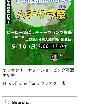
ヤフオク！・ヤフーショッピング毎週
更新中
​Ｈiro’s Pitcher Plants ヤフオク！店