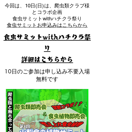
​今回は、10日(日)は、爬虫類クラブ様
とコラボ企画
​食虫サミットwithハチクラ祭り
食虫サミットお申込みはこちらから
食虫サミットwithハチクラ祭
り
​詳細はこちらから
10日のご参加は申し込み不要入場
無料です