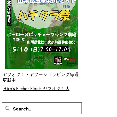
ヤフオク！・ヤフーショッピング毎週
更新中
​Ｈiro’s Pitcher Plants ヤフオク！店