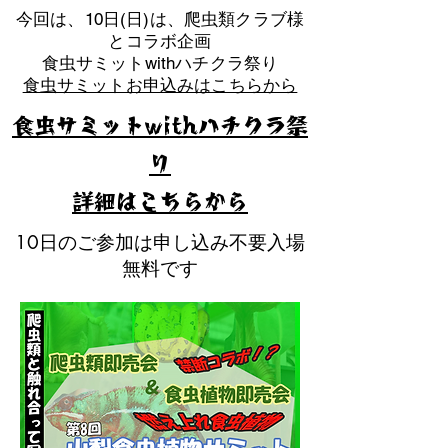
​今回は、10日(日)は、爬虫類クラブ様
とコラボ企画
​食虫サミットwithハチクラ祭り
食虫サミットお申込みはこちらから
食虫サミットwithハチクラ祭
り
​詳細はこちらから
10日のご参加は申し込み不要入場
無料です