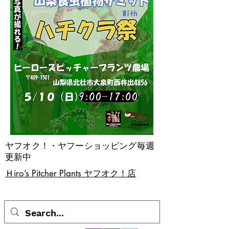
ヤフオク！・ヤフーショッピング毎週
更新中
​Ｈiro’s Pitcher Plants ヤフオク！店