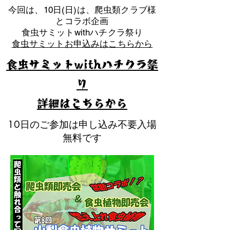
​今回は、10日(日)は、爬虫類クラブ様
とコラボ企画
​食虫サミットwithハチクラ祭り
食虫サミットお申込みはこちらから
食虫サミットwithハチクラ祭
り
​詳細はこちらから
10日のご参加は申し込み不要入場
無料です