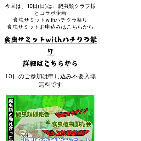
​今回は、10日(日)は、爬虫類クラブ様
とコラボ企画
​食虫サミットwithハチクラ祭り
食虫サミットお申込みはこちらから
食虫サミットwithハチクラ祭
り
​詳細はこちらから
10日のご参加は申し込み不要入場
無料です