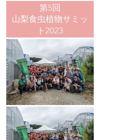
第5回
​山梨食虫植物サミッ
ト2023