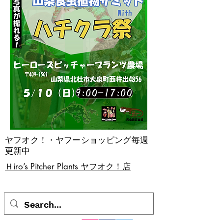
ヤフオク！・ヤフーショッピング毎週
更新中
​Ｈiro’s Pitcher Plants ヤフオク！店