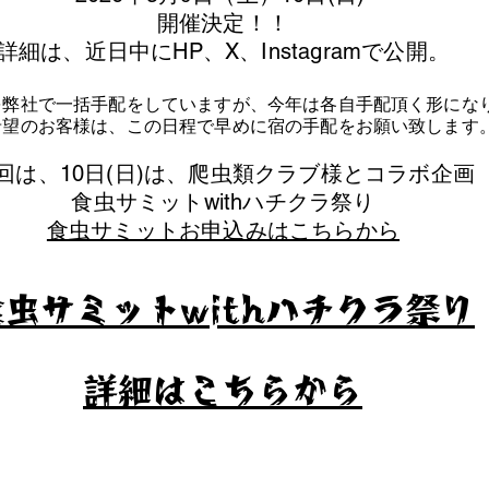
​開催決定！！
詳細は、近日中にHP、X、Instagramで公開。
を弊社で一括手配をしていますが、今年は各自手配頂く形にな
泊希望のお客様は、この日程で早めに宿の手配をお願い致します
今回は、10日(日)は、爬虫類クラブ様とコラボ企画
​食虫サミットwithハチクラ祭り
食虫サミットお申込みはこちらから
食虫サミットwithハチクラ祭り
​詳細はこちらから