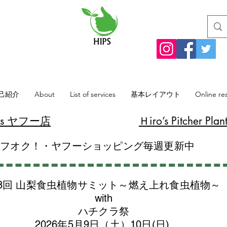
己紹介
About
List of services
基本レイアウト
Online re
lants ヤフー店
​Ｈiro’s Pitcher
ヤフオク！・ヤフーショッピング毎週更新中
8回 山梨食虫植物サミット～燃え上れ食虫植物～
with
​ハチクラ祭
2026年5月9日（土）10日(日)