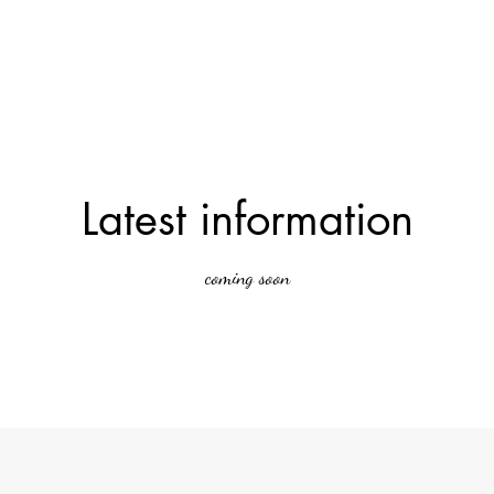
Latest information
coming soon