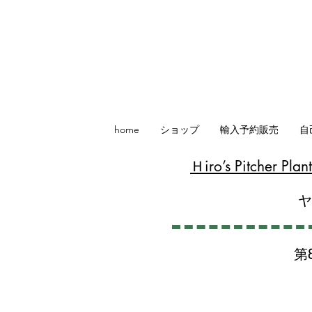
home
ショップ
輸入予約販売
自
​Ｈiro’s Pitcher P
第