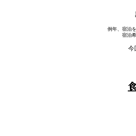
例年、宿泊
​宿
​