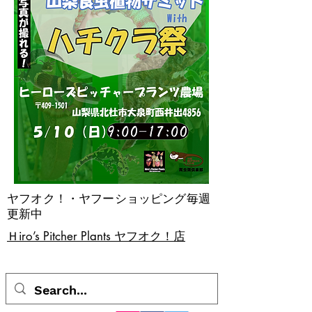
ヤフオク！・ヤフーショッピング毎週
更新中
​Ｈiro’s Pitcher Plants ヤフオク！店