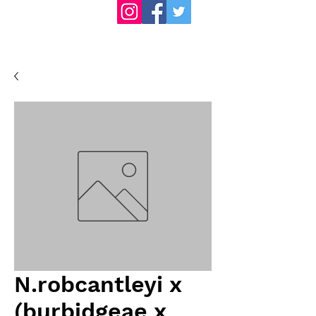
N.robcantleyi x
(burbidgeae x