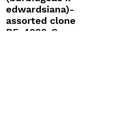
edwardsiana)-
assorted clone
BE-4023-S
Price
¥8,400
Excluding Sales Tax
Quantity
*
Add to Cart
Borneo Exotics 輸入予約苗 Highland
Type