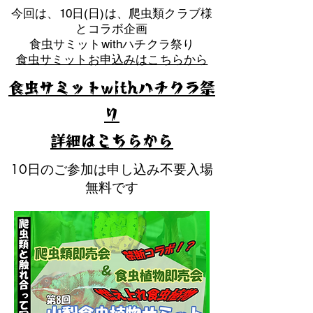
​今回は、10日(日)は、爬虫類クラブ様
とコラボ企画
​食虫サミットwithハチクラ祭り
食虫サミットお申込みはこちらから
食虫サミットwithハチクラ祭
り
​詳細はこちらから
10日のご参加は申し込み不要入場
無料です